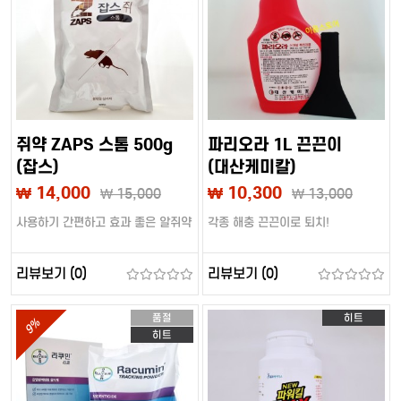
쥐약 ZAPS 스톰 500g
파리오라 1L 끈끈이
(잡스)
(대산케미칼)
₩ 14,000
₩ 10,300
₩
15,000
₩
13,000
사용하기 간편하고 효과 좋은 알쥐약
각종 해충 끈끈이로 퇴치!
리뷰보기 (0)
리뷰보기 (0)
품절
히트
9%
히트