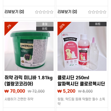
리뷰보기 (0)
리뷰보기 (0)
품절
히트
35%
3%
히트
쥐약 라믹 미니바 1.81kg
클로시딘 250ml
(엘랑코코리아)
알파헥시딘 클로르헥시딘
(이화팜텍)
₩ 70,000
₩ 5,200
₩
72,000
₩
8,000
사용하기 간편한 쥐약
링웜, 턱드림 등에 탁월한 필수 소독
약