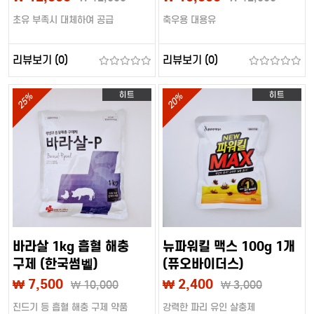
초유 부족시 대체하여 공급
축우용 대용유
리뷰보기 (0)
리뷰보기 (0)
히트
히트
25%
20%
바라살 1kg 흡혈 해충
뉴파워킬 맥스 100g 1개
구제 (한국썸벹)
(퓨오바이더스)
₩ 7,500
₩ 2,400
₩
10,000
₩
3,000
진드기 등 흡혈 해충 구제 약품
강력한 파리 유인 살충제