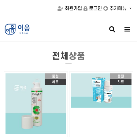
회원가입
로그인
추가메뉴
검
메
색
뉴
버
버
튼
튼
전체
상품
품절
품절
히트
히트