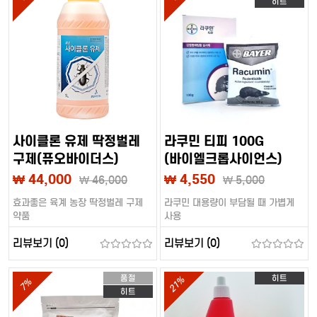
히트
사이클론 유제 딱정벌레
라쿠민 티피 100G
구제(퓨오바이더스)
(바이엘크롭사이언스)
₩ 44,000
₩ 4,550
₩
46,000
₩
5,000
효과좋은 육계 농장 딱정벌레 구제
라쿠민 대용량이 부담될 때 가볍게
약품
사용
리뷰보기 (0)
리뷰보기 (0)
품절
히트
21%
7%
히트