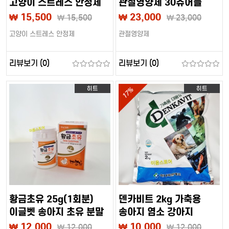
고양이 스트레스 안정제
관절영양제 30츄어블
츄어블
[베토퀴놀]
₩ 15,500
₩ 23,000
₩
15,500
₩
23,000
고양이 스트레스 안정제
관절영양제
리뷰보기 (0)
리뷰보기 (0)
히트
히트
17%
황금초유 25g(1회분)
덴카비트 2kg 가축용
이글벳 송아지 초유 분말
송아지 염소 강아지
고양이 대용유
₩ 12,000
₩ 10,000
₩
12,000
₩
12,000