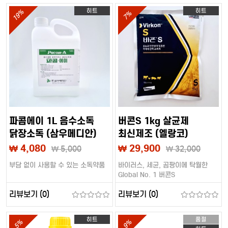
히트
히트
19%
7%
파콤에이 1L 음수소독
버콘S 1kg 살균제
닭장소독 (삼우메디안)
최신제조 (엘랑코)
₩ 4,080
₩ 29,900
₩
5,000
₩
32,000
부담 없이 사용할 수 있는 소독약품
바이러스, 세균, 곰팡이에 탁월한
Global No. 1 버콘S
리뷰보기 (0)
리뷰보기 (0)
히트
품절
5%
9%