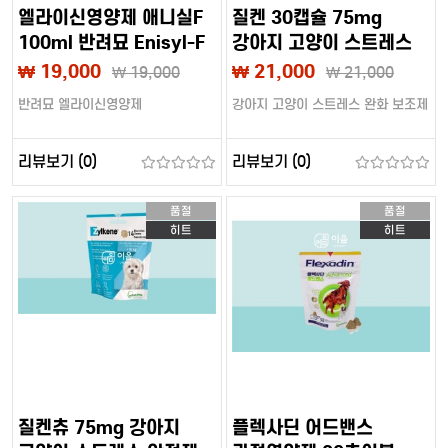
엘라이신영양제 애니실F
질켄 30캡슐 75mg
100ml 반려묘 Enisyl-F
강아지 고양이 스트레스
베토퀴놀
완화 보조제 안정제
₩ 19,000
₩ 21,000
₩
19,000
₩
21,000
분리불안 합사스트레스
반려묘 엘라이신영양제
강아지 고양이 스트레스 완화 보조제
[베토퀴놀]
리뷰보기 (0)
리뷰보기 (0)
품절
품절
히트
히트
질켄츄 75mg 강아지
플렉사딘 어드밴스